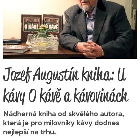
Jozef Augustín kniha: U
kávy O kávě a kávovinách
Nádherná kniha od skvělého autora,
která je pro milovníky kávy dodnes
nejlepší na trhu.