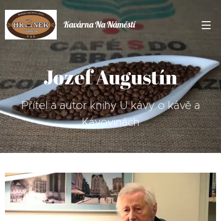
Kavárna Na Náměstí
Jozef Augustín
Přítel a autor knihy U kávy o kávě a
Kávovinách