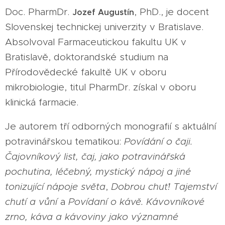
Doc. PharmDr.
, PhD., je docent
Jozef Augustín
Slovenskej technickej univerzity v Bratislave.
Absolvoval Farmaceutickou fakultu UK v
Bratislavě, doktorandské studium na
Přírodovědecké fakultě UK v oboru
mikrobiologie, titul PharmDr. získal v oboru
klinická farmacie.
Je autorem tří odborných monografií s aktuální
potravinářskou tematikou:
Povídání o čaji.
Čajovníkový list, čaj, jako potravinářská
pochutina, léčebný, mystický nápoj a jiné
tonizující nápoje světa
,
Dobrou chuť! Tajemství
chutí a vůní
a
Povídaní o kávě. Kávovníkové
zrno, káva a kávoviny jako významné