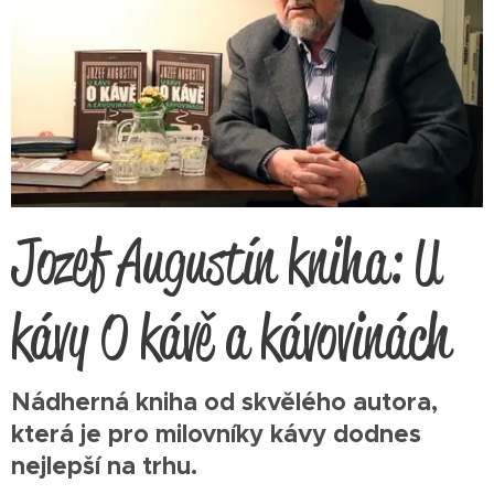
Jozef Augustín kniha: U
kávy O kávě a kávovinách
Nádherná kniha od skvělého autora,
která je pro milovníky kávy dodnes
nejlepší na trhu.