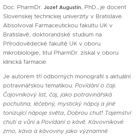
Doc. PharmDr.
, PhD., je docent
Jozef Augustín
Slovenskej technickej univerzity v Bratislave.
Absolvoval Farmaceutickou fakultu UK v
Bratislavě, doktorandské studium na
Přírodovědecké fakultě UK v oboru
mikrobiologie, titul PharmDr. získal v oboru
klinická farmacie.
Je autorem tří odborných monografií s aktuální
potravinářskou tematikou:
Povídání o čaji.
Čajovníkový list, čaj, jako potravinářská
pochutina, léčebný, mystický nápoj a jiné
tonizující nápoje světa
,
Dobrou chuť! Tajemství
chutí a vůní
a
Povídaní o kávě. Kávovníkové
zrno, káva a kávoviny jako významné