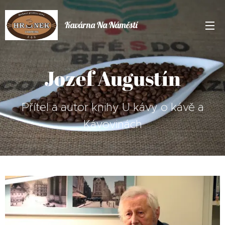
Kavárna Na Náměstí
Jozef Augustín
Přítel a autor knihy U kávy o kávě a
Kávovinách